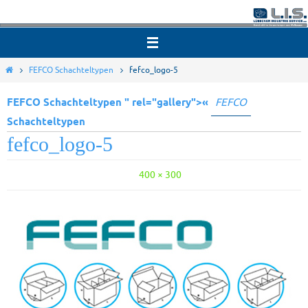
Zum
Inhalt
springen
Start
FEFCO Schachteltypen
fefco_logo-5
FEFCO Schachteltypen " rel="gallery">«
FEFCO
Schachteltypen
fefco_logo-5
Die Originalgröße beträgt
Pixel
400 × 300